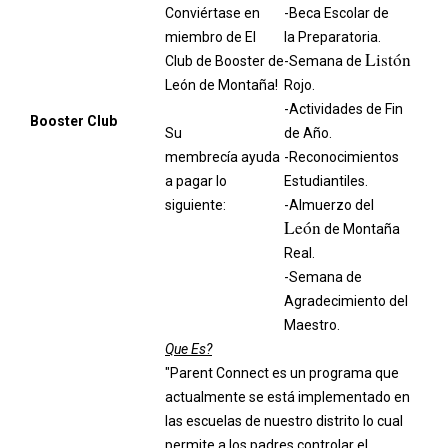
Conviértase en
-Beca Escolar de
miembro de
El
la Preparatoria.
Listón
Club de Booster de
-Semana de
León de Montaña!
Rojo.
-Actividades de Fin
Booster Club
Su
de Año.
membrecía
ayuda
-Reconocimientos
a pagar lo
Estudiantiles.
siguiente:
-Almuerzo del
León
de Montaña
Real.
-Semana de
Agradecimiento del
Maestro.
Que Es?
"Parent Connect es un programa que
actualmente se está implementado en
las escuelas de nuestro distrito lo cual
permite a los padres controlar el