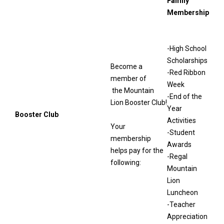
Family
Membership
-High School
Scholarships
​Become a
-Red Ribbon
member of
Week
the
Mountain
-End of the
Lion Booster Club!
Year
Booster Club
Activities
Your
-Student
membership
Awards
helps pay
for the
-Regal
following:
Mountain
Lion
Luncheon
-Teacher
Appreciation